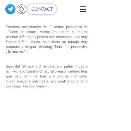
CONTACT
Preciosa salvadoreña de 20 añitos, pequeñita de
1’50cm de altura, pecho abundante y natural
piernas definidas y pelazo con mechas rubias muy
femenino.Piel limpita, solo tiene un tatuaje muy
pequeño y ningún piercing. Toda una princesita,
¿Te atreves? ;)
Beautiful 20-year-old Salvadoran, petite, 1'50cm
tall, with abundant and natural breasts, defined legs
and very feminine hair with blonde highlights.
Clean skin, she only has a very small tattoo and no
piercings. Are you ready? ;)
Edad: 20
Nacionalidad: Salvadoreña
Altura: 1,50
Medidas: 85-60-85