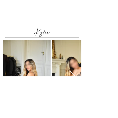
Cabello: Rubio
Ojos: Marrones
Idiomas: Español , Inglés
Kylie