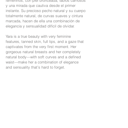
femeninos, con piel bronceada, labios carnosos
y una mirada que cautiva desde el primer
instante. Su precioso pecho natural y su cuerpo
totalmente natural, de curvas suaves y cintura
marcada, hacen de ella una combinación de
elegancia y sensualidad difícil de olvidar.
Yara is a true beauty with very feminine
features, tanned skin, full lips, and a gaze that
captivates from the very first moment. Her
gorgeous natural breasts and her completely
natural body—with soft curves and a defined
waist—make her a combination of elegance
and sensuality that’s hard to forget.
Edad: 21
Nacionalidad: Latina
Altura: 1,60
Medidas: 90-75-90
Cabello: Castaño Rojizo
Ojos: Marrones
Idiomas: Inglés, Español