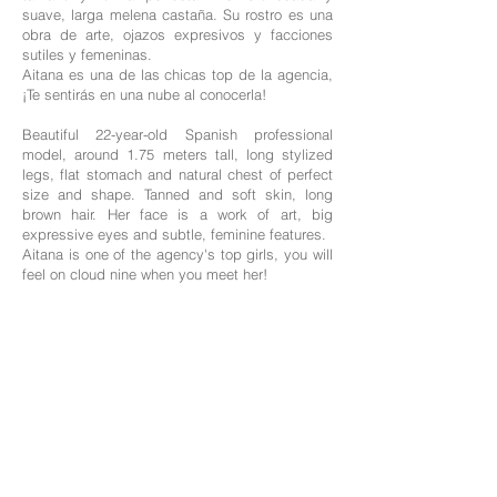
suave, larga melena castaña. Su rostro es una
obra de arte, ojazos expresivos y facciones
sutiles y femeninas.
Aitana es una de las chicas top de la agencia,
¡Te sentirás en una nube al conocerla!
Beautiful 22-year-old Spanish professional
model, around 1.75 meters tall, long stylized
legs, flat stomach and natural chest of perfect
size and shape. Tanned and soft skin, long
brown hair. Her face is a work of art, big
expressive eyes and subtle, feminine features.
Aitana is one of the agency's top girls, you will
feel on cloud nine when you meet her!​
Edad: 22
Nacionalidad: Española
Altura: 1,76
Medidas: 90-58-90
Cabello: Castaño
Ojos: Marrones
Idiomas: Inglés, Español