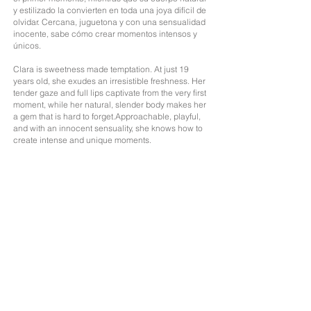
y estilizado la convierten en toda una joya difícil de
olvidar. Cercana, juguetona y con una sensualidad
inocente, sabe cómo crear momentos intensos y
únicos.
Clara is sweetness made temptation. At just 19
years old, she exudes an irresistible freshness. Her
tender gaze and full lips captivate from the very first
moment, while her natural, slender body makes her
a gem that is hard to forget.Approachable, playful,
and with an innocent sensuality, she knows how to
create intense and unique moments.
Edad: 19
Nacionalidad; Colombiana
Altura: 1,71
Medidas: 85-65-95
Cabello: Pelirrojo
Ojos: Marrones
Idiomas: Español, Inglés