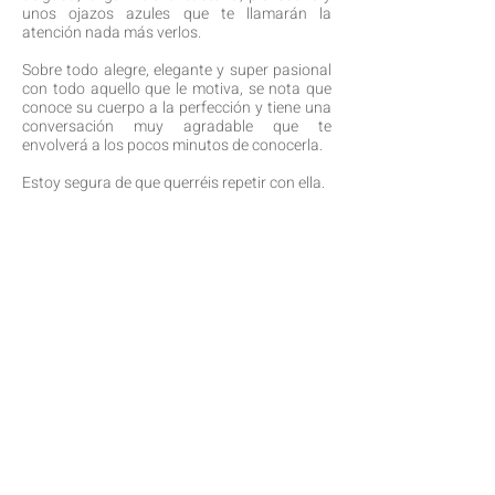
unos ojazos azules que te llamarán la
atención nada más verlos.
Sobre todo alegre, elegante y super pasional
con todo aquello que le motiva, se nota que
conoce su cuerpo a la perfección y tiene una
conversación muy agradable que te
envolverá a los pocos minutos de conocerla.
Estoy segura de que querréis repetir con ella.
Edad: 24
Nacionalidad: Catalana
Altura: 1,66
Medidas: 85-60-91
Cabello: Cataño
Ojos: Azules
Idiomas: Español,
inglés
y japonés