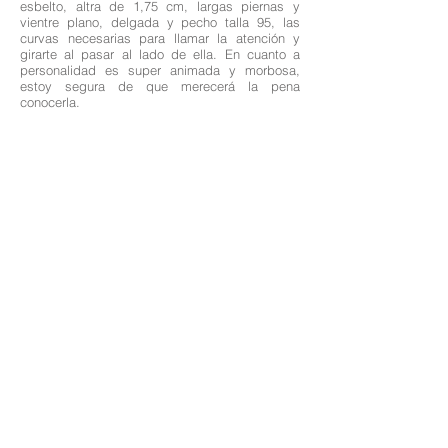
esbelto, altra de 1,75 cm, largas piernas y
vientre plano, delgada y pecho talla 95, las
curvas necesarias para llamar la atención y
girarte al pasar al lado de ella. En cuanto a
personalidad es super animada y morbosa,
estoy segura de que merecerá la pena
conocerla.
Edad: 25
Nacionalidad: Italiana
Altura: 1,75
Medidas: 95-57-87
Cabello: Moreno rojizo
Ojos: Marrones
Idiomas: Español, italiano, inglés
Las profesionales de esta pagina web ofrecen sus servicios como independientes;
Así mismo solo nos encargamos de los books de fotografía de aquellas que lo
necesiten, gestión y management de sus perfiles en las webs anunciadas con su
consentimiento previo.
Los acuerdos concernientes a sus servicios y modalidades de pago son acordados
entre clientes y profesionales.
Las profesionales anunciadas nos dan su consentimiento para publicar en nuestra