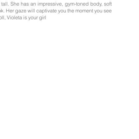
" tall. She has an impressive, gym-toned body, soft
look. Her gaze will captivate you the moment you see
l, Violeta is your girl
a pagina web ofrecen sus servicios como independientes; Así mismo sol
 que lo necesiten, gestión y management de sus perfiles en las webs an
previo.
ernientes a sus servicios y modalidades de pago son acordados entre cli
adas nos dan su consentimiento para publicar en nuestra web su inform
o sus fotografías las cuales están protegidas de Copyright por licenci