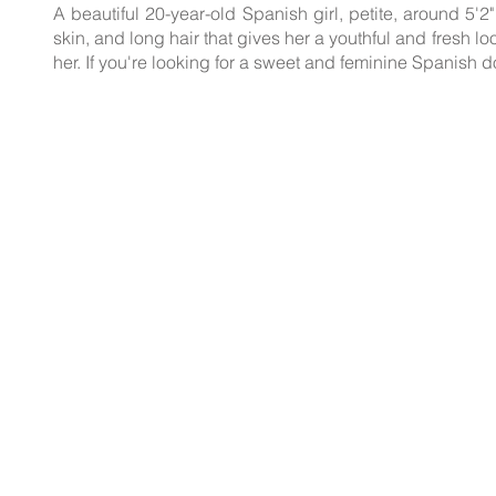
A beautiful 20-year-old Spanish girl, petite, around 5'2
skin, and long hair that gives her a youthful and fresh 
her. If you're looking for a sweet and feminine Spanish dol
Las profesionales de est
de fotografía de aquellas
Los acuerdos conc
Las profesionales anunci
mismas así com