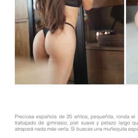
Preciosa española de 20 añitos, pequeñita, ronda el 1
trabajado de gimnasio, piel suave y pelazo largo que
atrapará nada más verla. Si buscas una muñequita españ