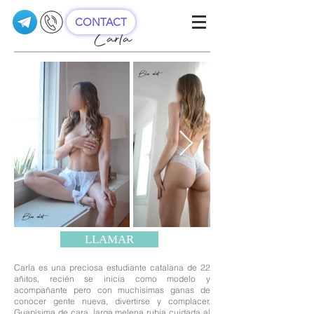
CONTACT
Carla
LLAMAR
Carla es una preciosa estudiante catalana de 22
añitos, recién se inicia como modelo y
acompañante pero con muchísimas ganas de
conocer gente nueva, divertirse y complacer.
Guapísima de cara, larga melena rubia cuidada al