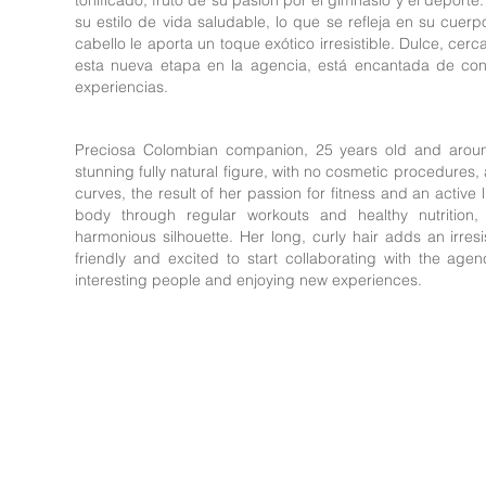
tonificado, fruto de su pasión por el gimnasio y el deport
su estilo de vida saludable, lo que se refleja en su cuerp
cabello le aporta un toque exótico irresistible. Dulce, 
esta nueva etapa en la agencia, está encantada de cono
experiencias.
Preciosa Colombian companion, 25 years old and around
stunning fully natural figure, with no cosmetic procedures, 
curves, the result of her passion for fitness and an active l
body through regular workouts and healthy nutrition,
harmonious silhouette. Her long, curly hair adds an irresi
friendly and excited to start collaborating with the age
interesting people and enjoying new experiences.
Las profesionales de est
de fotografía de aquellas