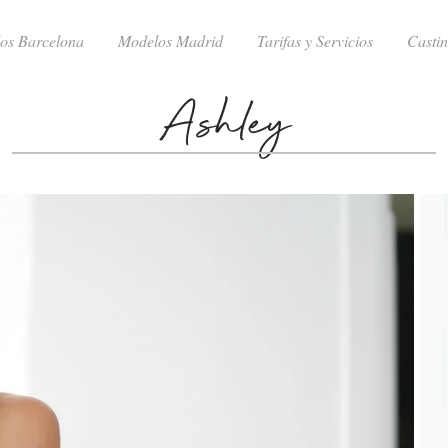
os Barcelona
Modelos Madrid
Tarifas y Servicios
Casti
Ashley