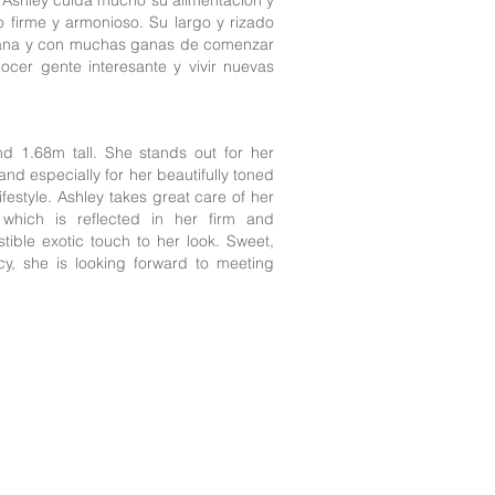
e. Ashley cuida mucho su alimentación y
Nac
o firme y armonioso. Su largo y rizado
cercana y con muchas ganas de comenzar
cer gente interesante y vivir nuevas
M
 1.68m tall. She stands out for her
and especially for her beautifully toned
ifestyle. Ashley takes great care of her
 which is reflected in her firm and
Idi
stible exotic touch to her look. Sweet,
ncy, she is looking forward to meeting
a pagina web ofrecen sus servicios como independientes; Así mismo sol
 que lo necesiten, gestión y management de sus perfiles en las webs an
previo.