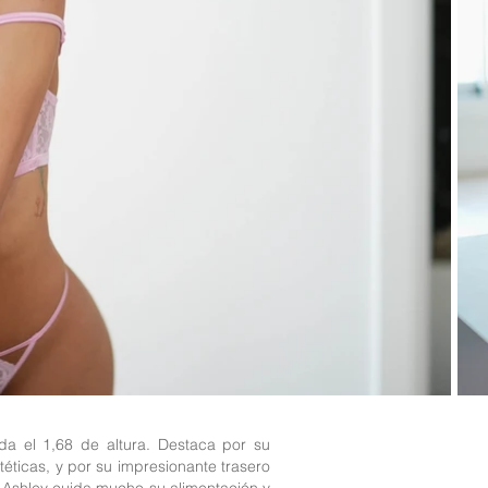
a el 1,68 de altura. Destaca por su
téticas, y por su impresionante trasero