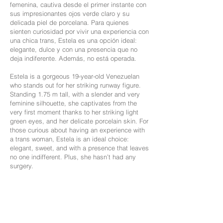
femenina, cautiva desde el primer instante con
sus impresionantes ojos verde claro y su
delicada piel de porcelana.
Para quienes
sienten curiosidad por vivir una experiencia con
una chica trans, Estela es una opción ideal:
elegante, dulce y con una presencia que no
deja indiferente. Además, no está operada.
Estela is a gorgeous 19-year-old Venezuelan
who stands out for her striking runway figure.
Standing 1.75 m tall, with a slender and very
feminine silhouette, she captivates from the
very first moment thanks to her striking light
green eyes, and her delicate porcelain skin.
For
those curious about having an experience with
a trans woman, Estela is an ideal choice:
elegant, sweet, and with a presence that leaves
no one indifferent. Plus, she hasn’t had any
surgery.
SHEMALE ( TRANS )
Edad: 19
Nacionalidad: Venezolana
Altura: 1,75