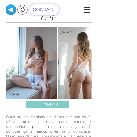
CONTACT
Carla
LLAMAR
Carla es una preciosa estudiante catalana de 22
añitos, recién se inicia como modelo y
acompañante pero con muchísimas ganas de
conocer gente nueva, divertirse y complacer.
Guapísima de cara, larga melena rubia cuidada al