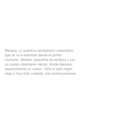
Nacionalidad: Venezolana
Altura: 1,50
Medidas: 94-60-95
Cabello: Morena
Ojos: Marrones
Idiomas: Español, Inglés
Mariana, un auténtico bomboncito venezolano
que os va a enamorar desde el primer
momento. Morena, pequeñita de estatura y con
un cuerpo totalmente natural, donde destaca
especialmente su culazo. Tiene el pelo negro,
largo y muy bien cuidado, una sonrisa preciosa
y una energía muy alegre.
Mariana, a real Venezuelan bombshell who will
make you fall in love at first sight. She is petite,
with naturally curvy features and a stunning
figure, especially her amazing ass. She has
long, well-groomed black hair, a beautiful smile,
and a cheerful personality.