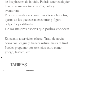
de los placeres de la vida. Podrás tener cualquier
tipo de conversación con ella, culta y
aventurera.
Preciosísima de cara como podéis ver las fotos,
ojazos de los que cuesta encontrar y figura
delgadita y estilizada
De las mejores escorts que podrás conocer!
En cuanto a servicios ofrece: Trato de novia,
besos con lengua y francés natural hasta el final.
Puedes preguntar por servicios extra como
griego, lésbico, etc.
Edad: 21
TARIFAS
Nacionalidad;
200€
Americana
1 hora
400€
Altura: 1,70
2 horas
200€
Medidas: 90-60-90
Hora adicional
600€
Cena/evento +
Cabello: Rubia
2 horas
Ojos: azul verdoso
1000€
Velada 8h
Idiomas: inglés
2000€
Día 24h