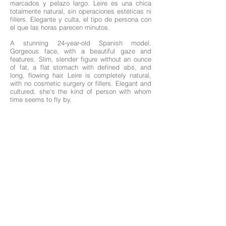
marcados y pelazo largo. Leire es una chica
totalmente natural, sin operaciones estéticas ni
fillers. Elegante y culta, el tipo de persona con
el que las horas parecen minutos.
A stunning 24-year-old Spanish model.
Gorgeous face, with a beautiful gaze and
features. Slim, slender figure without an ounce
of fat, a flat stomach with defined abs, and
long, flowing hair. Leire is completely natural,
with no cosmetic surgery or fillers. Elegant and
cultured, she's the kind of person with whom
time seems to fly by.
Nationality: Spanish
Age: 24 years old
Sizes: 85-58-90
Height: 157 cm
Breast: Natural
Eyes: Brown
Tatto: 2 tattoos
ES/CAT/EN/RO
Las profesionales de esta pagina web ofrecen sus servicios como independientes;
Así mismo solo nos encargamos de los books de fotografía de aquellas que lo
necesiten, gestión y management de sus perfiles en las webs anunciadas con su
consentimiento previo.