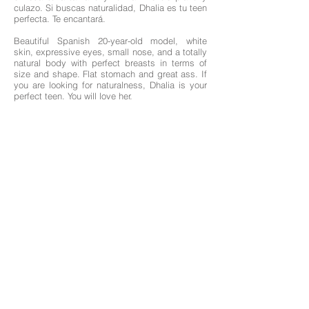
culazo. Si buscas naturalidad, Dhalia es tu teen
perfecta. Te encantará.
Beautiful Spanish 20-year-old model, white
skin, expressive eyes, small nose, and a totally
natural body with perfect breasts in terms of
size and shape. Flat stomach and great ass. If
you are looking for naturalness, Dhalia is your
perfect teen. You will love her.
Edad: 20
Nacionalidad: Española
Altura: 1,58
Medidas: 95-61-95
Cabello: Rubia - Castaña
Ojos: Marrones
Idiomas: Inglés, Español y C
atalán
Las profesionales de esta pagina web ofrecen sus servicios como independientes;
Así mismo solo nos encargamos de los books de fotografía de aquellas que lo
necesiten, gestión y management de sus perfiles en las webs anunciadas con su
consentimiento previo.
Los acuerdos concernientes a sus servicios y modalidades de pago son acordados
entre clientes y profesionales.