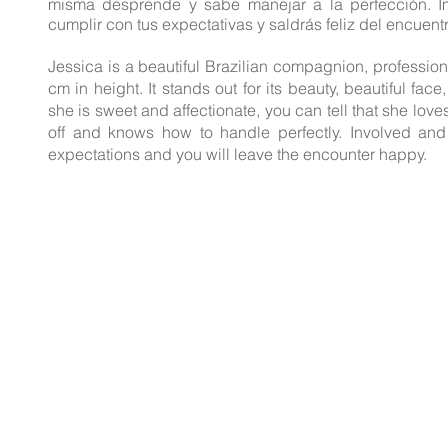
misma desprende y sabe manejar a la perfección. 
cumplir con tus expectativas y saldrás feliz del encuentr
Jessica is a beautiful Brazilian compagnion, professio
cm in height. It stands out for its beauty, beautiful fac
she is sweet and affectionate, you can tell that she love
off and knows how to handle perfectly. Involved and 
expectations and you will leave the encounter happy.
Las profesionales de est
de fotografía de aquellas