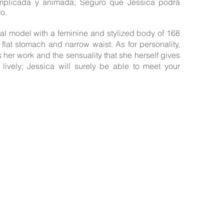
Implicada y animada; Seguro que Jessica podrá
o.
nal model with a feminine and stylized body of 168
e, flat stomach and narrow waist. As for personality,
s her work and the sensuality that she herself gives
lively; Jessica will surely be able to meet your
a pagina web ofrecen sus servicios como independientes; Así mismo sol
 que lo necesiten, gestión y management de sus perfiles en las webs an
previo.