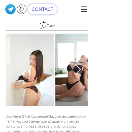
CONTACT
Dior
Dior tiene 21 años, pequeñita, con un cuerpo muy
llamativo, con curvas que atrapan y un pecho
bonito que no pasa desapercibido. Sus ojos
marrones y su pelo oscuro le dan un aire muy