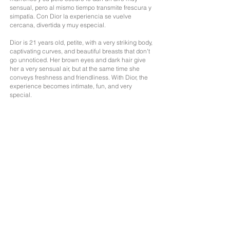
sensual, pero al mismo tiempo transmite frescura y
simpatía.
Con Dior la experiencia se vuelve
cercana, divertida y muy especial.
Dior is 21 years old, petite, with a very striking body,
captivating curves, and beautiful breasts that don't
go unnoticed. Her brown eyes and dark hair give
her a very sensual air, but at the same time she
conveys freshness and friendliness. With Dior, the
experience becomes intimate, fun, and very
special.
Edad: 21
Nacionalidad; Argentina
Altura: 1,47
Medidas: 85/70/90
Cabello: Moreno
Ojos: Marrones
Idiomas: Español, Italiano, Ingés