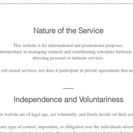
⸻
⸻
⸻
⸻
⸻
⸻
⸻
⸻
⸻
⸻
⸻
Nature of the Service
This website is for informational and promotional purposes.
intermediary in managing contacts and coordinating schedules between a
directing personal or intimate services.
sell sexual services, nor does it participate in private agreements that 
—
Independence and Voluntariness
is website are of legal age, act voluntarily, and freely decide on their act
y type of control, imposition, or obligation over the individuals adverti
erms of any private encounters that may be agreed upon between the part