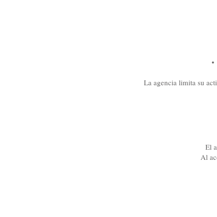
• Ni
La agencia limita su act
El 
Al ac