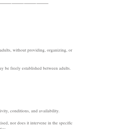
⸻
⸻
⸻
⸻
dults, without providing, organizing, or
may be freely established between adults.
ivity, conditions, and availability.
sed, nor does it intervene in the specific
ies.