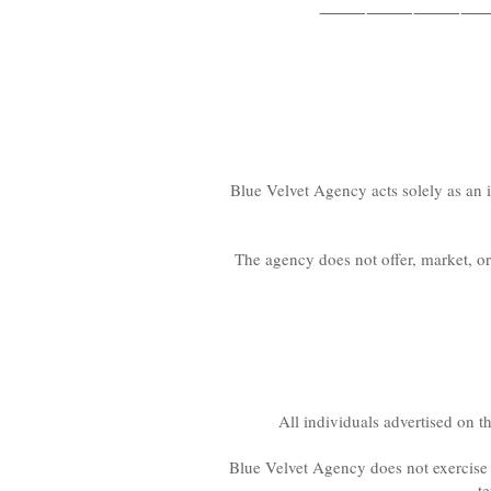
⸻
⸻
⸻
Blue Velvet Agency acts solely as an 
The agency does not offer, market, or 
All individuals advertised on th
Blue Velvet Agency does not exercise an
t