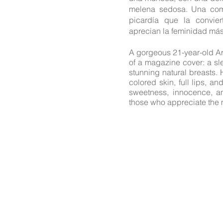
melena sedosa. Una combi
picardía que la convier
aprecian la feminidad más
A gorgeous 21-year-old Ar
of a magazine cover: a sle
stunning natural breasts. 
colored skin, full lips, an
sweetness, innocence, an
those who appreciate the m
Las profesionales de est
de fotografía de aquellas
Los acuerdos conc