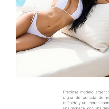
Preciosa modelo argenti
digna de portada de revi
definida y un impresionan
una muñeca, con una deli