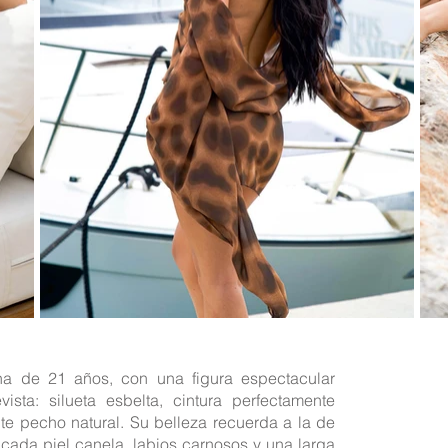
na de 21 años, con una figura espectacular
sta: silueta esbelta, cintura perfectamente
te pecho natural. Su belleza recuerda a la de
cada piel canela, labios carnosos y una larga