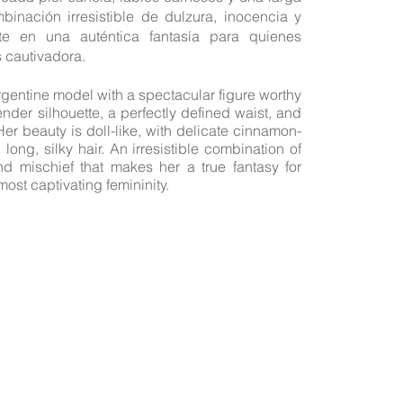
nación irresistible de dulzura, inocencia y
te en una auténtica fantasía para quienes
 cautivadora.
gentine model with a spectacular figure worthy
nder silhouette, a perfectly defined waist, and
Her beauty is doll-like, with delicate cinnamon-
d long, silky hair. An irresistible combination of
d mischief that makes her a true fantasy for
ost captivating femininity.
a pagina web ofrecen sus servicios como independientes; Así mismo sol
 que lo necesiten, gestión y management de sus perfiles en las webs an
previo.
ernientes a sus servicios y modalidades de pago son acordados entre cli