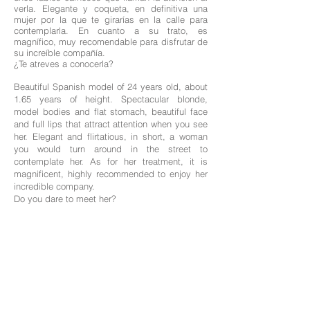
verla. Elegante y coqueta, en definitiva una
mujer por la que te girarías en la calle para
contemplarla. En cuanto a su trato, es
magnífico, muy recomendable para disfrutar de
su increíble compañía.
¿Te atreves a conocerla?
Beautiful Spanish model of 24 years old, about
1.65 years of height. Spectacular blonde,
model bodies and flat stomach, beautiful face
and full lips that attract attention when you see
her. Elegant and flirtatious, in short, a woman
you would turn around in the street to
contemplate her. As for her treatment, it is
magnificent, highly recommended to enjoy her
incredible company.
Do you dare to meet her?
Edad: 24
Nacionalidad: Española
Altura: 1,64
Medidas: 90-63-89
Cabello: Rubio