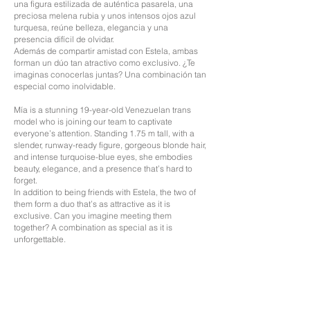
una figura estilizada de auténtica pasarela, una
preciosa melena rubia y unos intensos ojos azul
turquesa, reúne belleza, elegancia y una
presencia difícil de olvidar.
Además de compartir amistad con Estela, ambas
forman un dúo tan atractivo como exclusivo. ¿Te
imaginas conocerlas juntas? Una combinación tan
especial como inolvidable.
Mía is a stunning 19-year-old Venezuelan trans
model who is joining our team to captivate
everyone’s attention. Standing 1.75 m tall, with a
slender, runway-ready figure, gorgeous blonde hair,
and intense turquoise-blue eyes, she embodies
beauty, elegance, and a presence that’s hard to
forget.
In addition to being friends with Estela, the two of
them form a duo that’s as attractive as it is
exclusive. Can you imagine meeting them
together? A combination as special as it is
unforgettable.
SHEMALE ( TRANS )
Edad: 19
Nacionalidad: Venezolana