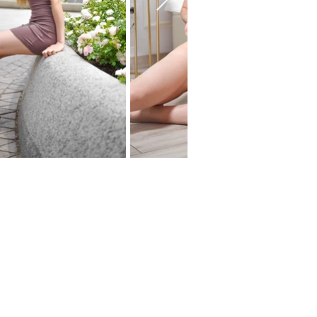
Edad: 22
Nacionalidad: española
Altura: 1,68
Medidas: 90/63/90
Cabello: rubio
Ojos: marrones