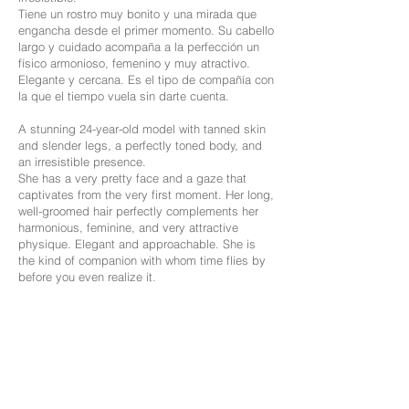
Tiene un rostro muy bonito y una mirada que
engancha desde el primer momento. Su cabello
largo y cuidado acompaña a la perfección un
físico armonioso, femenino y muy atractivo.
Elegante y cercana. Es el tipo de compañía con
la que el tiempo vuela sin darte cuenta.
A stunning 24-year-old model with tanned skin
and slender legs, a perfectly toned body, and
an irresistible presence.
She has a very pretty face and a gaze that
captivates from the very first moment. Her long,
well-groomed hair perfectly complements her
harmonious, feminine, and very attractive
physique. Elegant and approachable. She is
the kind of companion with whom time flies by
before you even realize it.
Nacionalidad: Latina
Edad: 24
Medidas: 90-57-90
Altura: 169 cm
Pecho: Operado